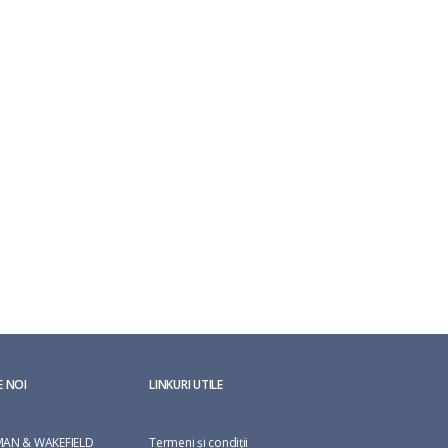
E NOI
LINKURI UTILE
AN & WAKEFIELD
Termeni și condiții