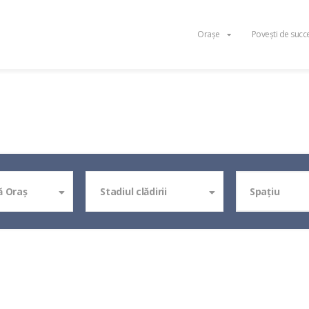
Orașe
Povești de succ
ă Oraş
Stadiul clădirii