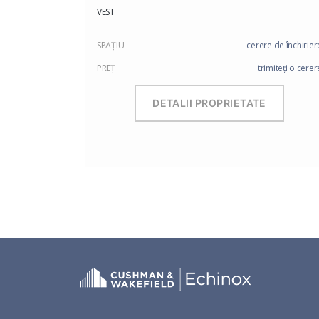
VEST
SPAŢIU
cerere de închirier
PREŢ
trimiteți o cerer
DETALII PROPRIETATE