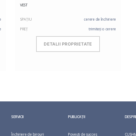
VEST
e
SPAŢIU
cerere de închiriere
e
PREŢ
trimiteți o cerere
DETALII PROPRIETATE
SERVICII
PUBLICAȚII
DESPR
Închiriere de birouri
Povești de succes
CUSHM