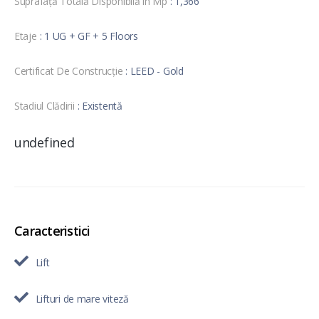
Suprafață Totală Disponibilă în Mp
: 1,366
Etaje
: 1 UG + GF + 5 Floors
Certificat De Construcție
: LEED - Gold
Stadiul Clădirii
: Existentă
undefined
Caracteristici
Lift
Lifturi de mare viteză