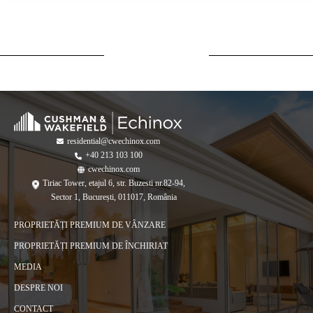
residential@cwechinox.com
+40 213 103 100
cwechinox.com
Tiriac Tower, etajul 6, str. Buzesti nr.82-94,
Sector 1, București, 011017, România
PROPRIETĂȚI PREMIUM DE VÂNZARE
PROPRIETĂȚI PREMIUM DE ÎNCHIRIAT
MEDIA
DESPRE NOI
CONTACT