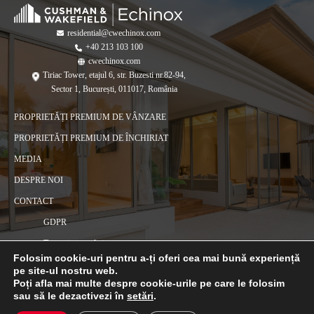
residential@cwechinox.com
+40 213 103 100
cwechinox.com
Tiriac Tower, etajul 6, str. Buzesti nr.82-94,
Sector 1, București, 011017, România
PROPRIETĂȚI PREMIUM DE VÂNZARE
PROPRIETĂȚI PREMIUM DE ÎNCHIRIAT
MEDIA
DESPRE NOI
CONTACT
GDPR
Termeni și condiții
Folosim cookie-uri pentru a-ți oferi cea mai bună experiență
Politica de cookie-uri
pe site-ul nostru web.
Poți afla mai multe despre cookie-urile pe care le folosim
sau să le dezactivezi în
setări
.