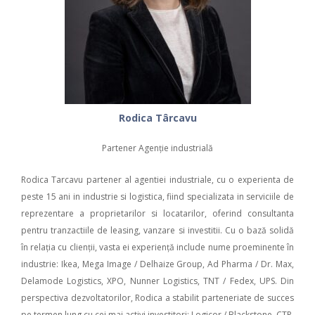
Rodica Târcavu
Partener Agenție industrială
Rodica Tarcavu partener al agentiei industriale, cu o experienta de
peste 15 ani in industrie si logistica, fiind specializata in serviciile de
reprezentare a proprietarilor si locatarilor, oferind consultanta
pentru tranzactiile de leasing, vanzare si investitii. Cu o bază solidă
în relația cu clienții, vasta ei experiență include nume proeminente în
industrie: Ikea, Mega Image / Delhaize Group, Ad Pharma / Dr. Max,
Delamode Logistics, XPO, Nunner Logistics, TNT / Fedex, UPS. Din
perspectiva dezvoltatorilor, Rodica a stabilit parteneriate de succes
pe termen lung cu cei mai activi investitori: Logicor / Blackstone, CTP,