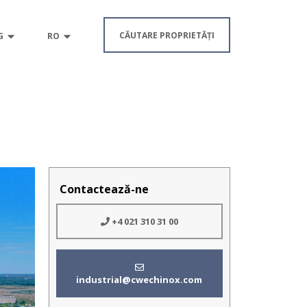
CĂUTARE PROPRIETĂȚI
G
RO
Contactează-ne
+4 021 310 31 00
industrial@cwechinox.com