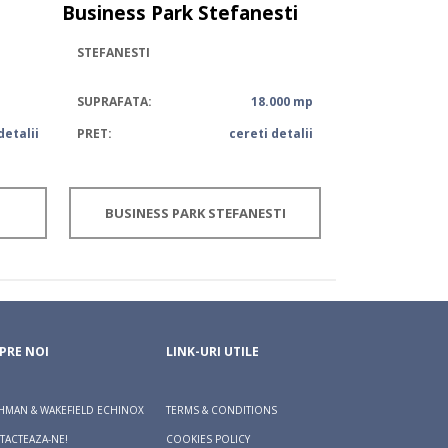
Business Park Stefanesti
STEFANESTI
SUPRAFATA:
18.000 mp
detalii
PRET:
cereti detalii
BUSINESS PARK STEFANESTI
PRE NOI
LINK-URI UTILE
HMAN & WAKEFIELD ECHINOX
TERMS & CONDITIONS
TACTEAZA-NE!
COOKIES POLICY