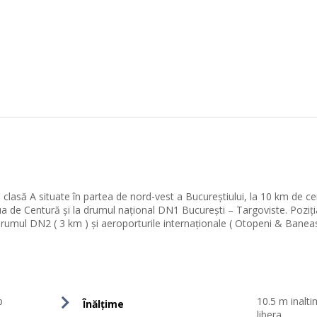
lasă A situate în partea de nord-vest a Bucureștiului, la 10 km de ce
aua de Centură și la drumul național DN1 București – Targoviste. Poziți
drumul DN2 ( 3 km ) și aeroporturile internaționale ( Otopeni & Baneas
p
10.5 m inalt
Înălțime
libera