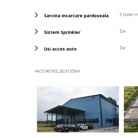
5 tone/ 
Sarcina incarcare pardoseala
Da
Sistem Sprinkler
Da
Usi acces auto
44.5246705,26.015564