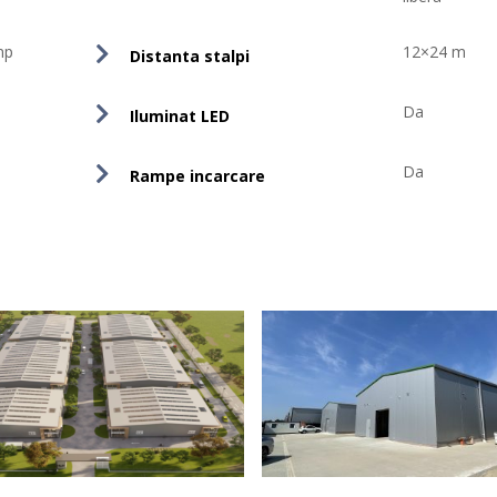
mp
12×24 m
Distanta stalpi
Da
Iluminat LED
Da
Rampe incarcare