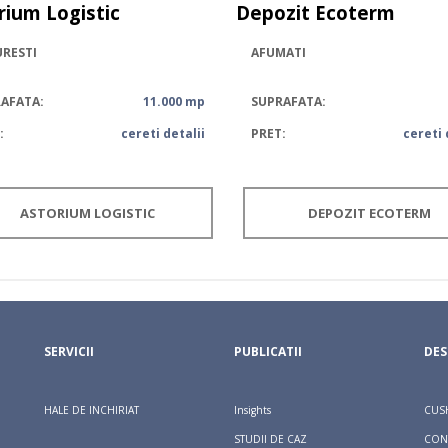
rium Logistic
Depozit Ecoterm
RESTI
AFUMATI
AFATA:
11.000 mp
SUPRAFATA:
:
cereti detalii
PRET:
cereti 
ASTORIUM LOGISTIC
DEPOZIT ECOTERM
SERVICII
PUBLICATII
DES
HALE DE INCHIRIAT
Insights
CUS
STUDII DE CAZ
CON