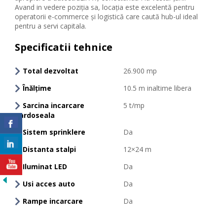
Avand in vedere poziția sa, locația este excelentă pentru
operatorii e-commerce și logistică care caută hub-ul ideal
pentru a servi capitala.
Specificatii tehnice
Total dezvoltat
26.900 mp
Înălțime
10.5 m inaltime libera
Sarcina incarcare
5 t/mp
pardoseala
Sistem sprinklere
Da
Distanta stalpi
12×24 m
Iluminat LED
Da
Usi acces auto
Da
Rampe incarcare
Da