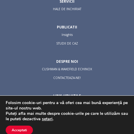
SERVICII
HALE DE INCHIRIAT
PUBLICATII
Insights
STUDII DE CAZ
DESPRE NOI
CUSHMAN & WAKEFIELD ECHINOX
CONTACTEAZA-NE!
LINK-URI UTILE
Folosim cookie-uri pentru a vă oferi cea mai bună experiență pe
TERMS & CONDITIONS
site-ul nostru web.
COOKIES POLICY
Puteți afla mai multe despre cookie-urile pe care le utilizăm sau
le puteti dezactiva
setari
.
PRIVACY POLICY
Acceptati