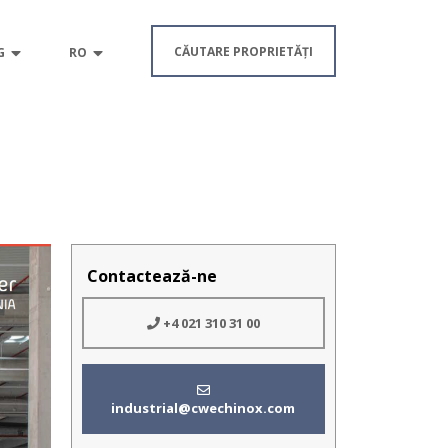
CĂUTARE PROPRIETĂȚI
G
RO
Contactează-ne
+4 021 310 31 00
industrial@cwechinox.com