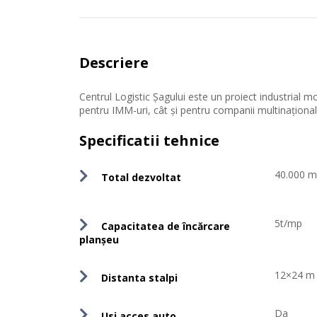
Descriere
Centrul Logistic Șagului este un proiect industrial mo
pentru IMM-uri, cât și pentru companii multinaționale
Specificatii tehnice
40.000 
Total dezvoltat
5t/mp
Capacitatea de încărcare
planşeu
12×24 m
Distanta stalpi
Da
Usi acces auto