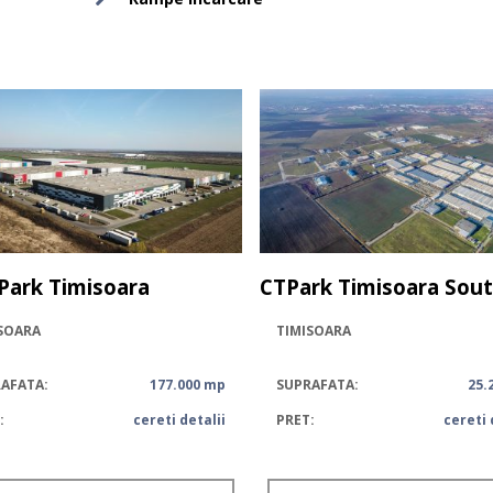
Park Timisoara
CTPark Timisoara Sou
SOARA
TIMISOARA
AFATA:
177.000 mp
SUPRAFATA:
25.
:
cereti detalii
PRET:
cereti 