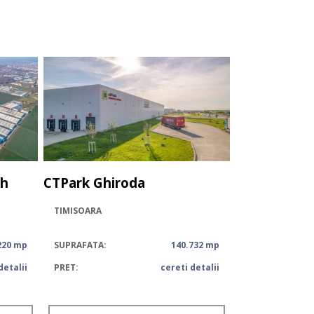
th
CTPark Ghiroda
TIMISOARA
220 mp
SUPRAFATA:
140.732 mp
detalii
PRET:
cereti detalii