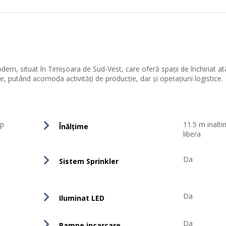
dern, situat în Timișoara de Sud-Vest, care oferă spații de închiriat at
, putând acomoda activități de producție, dar și operațiuni logistice.
mp
11.5 m inalt
Înălțime
libera
Da
Sistem Sprinkler
Da
Iluminat LED
Da
Rampe incarcare