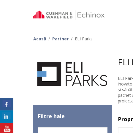
Acasă
/
Partner
/
ELI Parks
ELI
ELI Park
inovatoa
și sănăt
pachet a
proiecta
Filtre hale
Propr