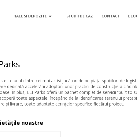
HALE SI DEPOZITE
STUDII DE CAZ
CONTACT
BLO
 Parks
s este unul dintre cei mai activi jucători de pe piața spațiilor de log
re dedicată accelerării adoptării unor practici de construcție a clădiri
oase. În plus, ELI Parks oferă un pachet complet de servicii “built to sui
coperă toate aspectele, începând de la identificarea terenului pretabil
re și livrare, toate adaptate cerințelor specifice fiecărui proiect.
ietățile noastre