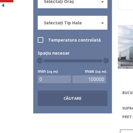
Selectați Oraș
Selectați Tip Hala
Temperatura controlată
Spațiu necesar
min
max
[sq m]
[sq m]
BUCU
CĂUTARE
SUPR
PRET: