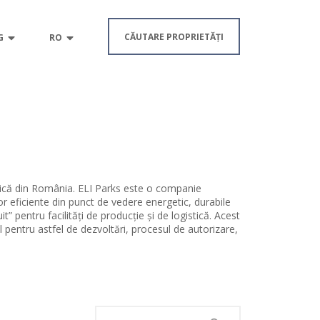
CĂUTARE PROPRIETĂȚI
G
RO
istică din România. ELI Parks este o companie
lor eficiente din punct de vedere energetic, durabile
t” pentru facilități de producție și de logistică. Acest
 pentru astfel de dezvoltări, procesul de autorizare,