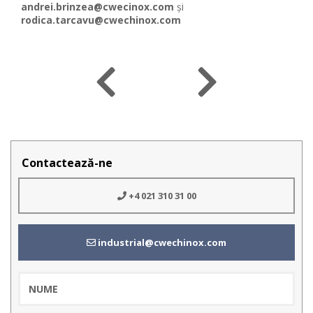
andrei.brinzea@cwecinox.com
și
rodica.tarcavu@cwechinox.com
Contactează-ne
+4 021 310 31 00
industrial@cwechinox.com