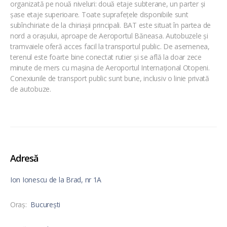
organizată pe nouă niveluri: două etaje subterane, un parter și
șase etaje superioare. Toate suprafețele disponibile sunt
subînchiriate de la chiriașii principali. BAT este situat în partea de
nord a orașului, aproape de Aeroportul Băneasa. Autobuzele și
tramvaiele oferă acces facil la transportul public. De asemenea,
terenul este foarte bine conectat rutier și se află la doar zece
minute de mers cu mașina de Aeroportul Internațional Otopeni.
Conexiunile de transport public sunt bune, inclusiv o linie privată
de autobuze.
Adresă
Ion Ionescu de la Brad, nr 1A
Oraş:
București