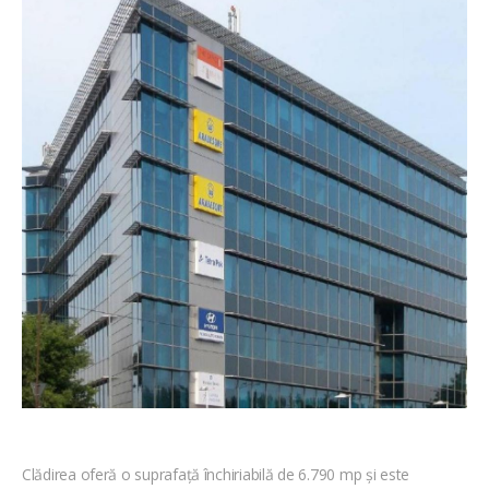
Clădirea oferă o suprafață închiriabilă de 6.790 mp și este