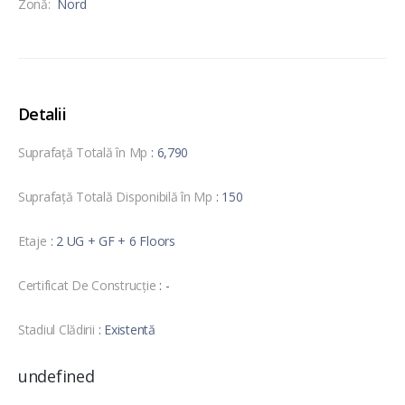
Zonă:
Nord
Detalii
Suprafață Totală în Mp
: 6,790
Suprafață Totală Disponibilă în Mp
: 150
Etaje
: 2 UG + GF + 6 Floors
Certificat De Construcție
: -
Stadiul Clădirii
: Existentă
undefined