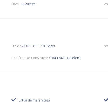
Oraş:
București
Zo
Etaje
: 2 UG + GF + 10 Floors
Sta
Certificat De Construcție
: BREEAM - Excellent
Lifturi de mare viteză