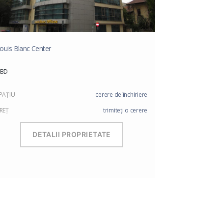
ouis Blanc Center
CBD
PAŢIU
cerere de închiriere
REŢ
trimiteți o cerere
DETALII PROPRIETATE