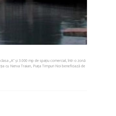
 clasa „A” și 3.000 mp de spațiu comercial, într-o zonă
rsecția cu Nerva Traian, Piața Timpuri Noi beneficiază de