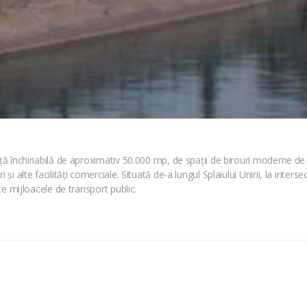
ață închiriabilă de aproximativ 50.000 mp, de spații de birouri moderne de
 și alte facilități comerciale. Situată de-a lungul Splaiului Unirii, la inte
ate mijloacele de transport public.