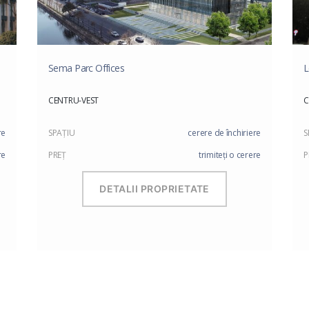
Sema Parc Offices
L
CENTRU-VEST
re
SPAŢIU
cerere de închiriere
S
re
PREŢ
trimiteți o cerere
P
DETALII PROPRIETATE