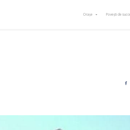
Orașe
Povești de succ