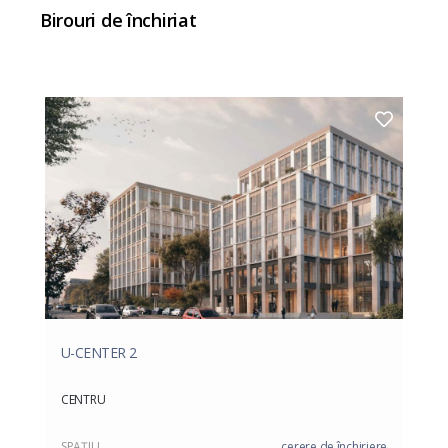
Birouri de închiriat
U-CENTER 2
CENTRU
SPAŢIU
cerere de închiriere