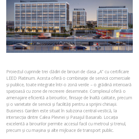
Proiectul cuprinde trei clădiri de birouri de clasa „A” cu certificare
LEED Platinum. Acesta oferă o combinație de servicii comerciale
și publice, toate integrate într-o zonă verde – o grădină interioară
spațioasă cu zone de recreere desemnate. Complexul oferă o
amenajare eficientă a birourilor, finisaje de înaltă calitate, precum
și o varietate de servicii și facilități pentru a sprijini chiriașii.
Business Garden este situat în subzona central-vestică, la
intersecția dintre Calea Plevnei și Pasajul Basarab. Locația
excelentă a birourilor permite accesul facil cu metroul și trenul,
precum și cu mașina și alte mijloace de transport public.