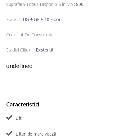
Suprafață Totală Disponibilă în Mp
: 800
Etaje
: 2 UG + GF + 10 Floors
Certificat De Construcție
: -
Stadiul Clădirii
: Existentă
undefined
Caracteristici
Lift
Lifturi de mare viteză