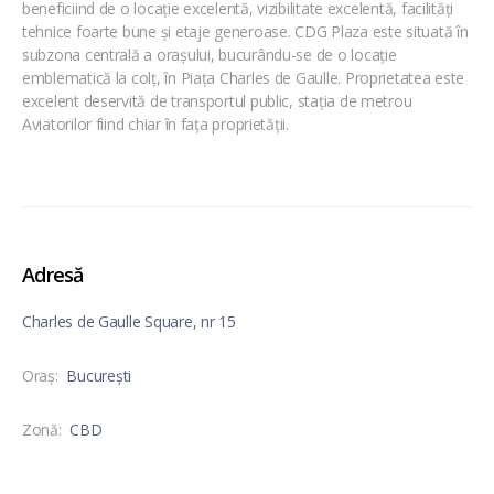
beneficiind de o locație excelentă, vizibilitate excelentă, facilități
tehnice foarte bune și etaje generoase. CDG Plaza este situată în
subzona centrală a orașului, bucurându-se de o locație
emblematică la colț, în Piața Charles de Gaulle. Proprietatea este
excelent deservită de transportul public, stația de metrou
Aviatorilor fiind chiar în fața proprietății.
Adresă
Charles de Gaulle Square, nr 15
Oraş:
București
Zonă:
CBD