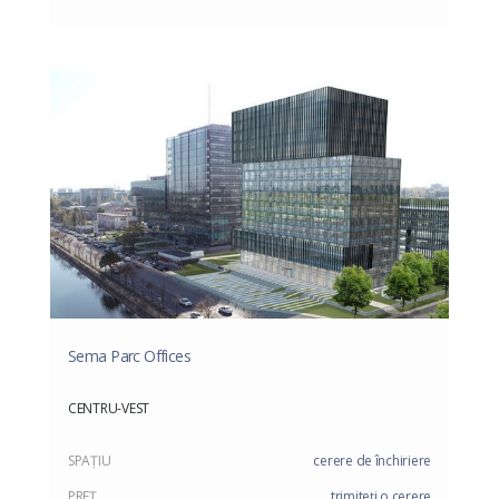
Sema Parc Offices
CENTRU-VEST
SPAŢIU
cerere de închiriere
PREŢ
trimiteți o cerere