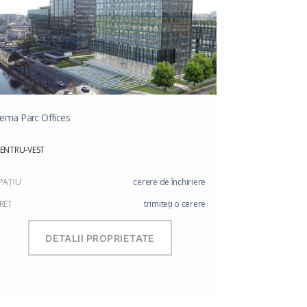
ema Parc Offices
ENTRU-VEST
PAŢIU
cerere de închiriere
REŢ
trimiteți o cerere
DETALII PROPRIETATE