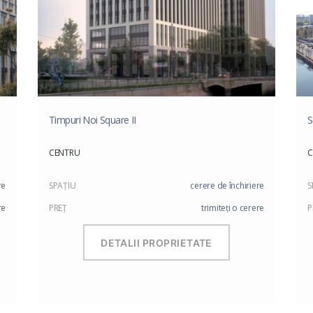
Timpuri Noi Square II
S
CENTRU
C
re
SPAŢIU
cerere de închiriere
S
re
PREŢ
trimiteți o cerere
P
DETALII PROPRIETATE