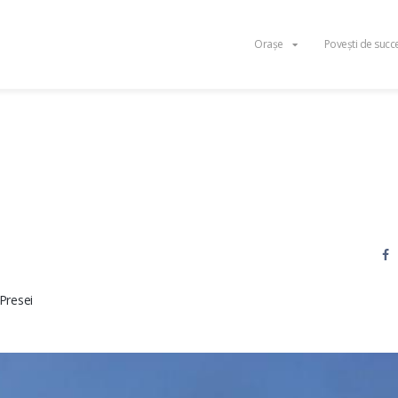
Orașe
Povești de succ
 Presei