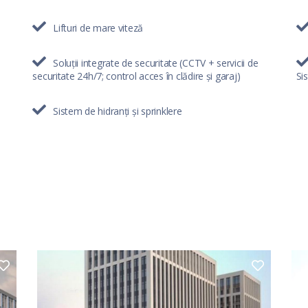
Lifturi de mare viteză
Soluții integrate de securitate (CCTV + servicii de
securitate 24h/7; control acces în clădire și garaj)
Si
Sistem de hidranți și sprinklere