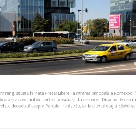
m rang, situată în Piața Presei Libere, la intrarea principală a Romexpo, în
ridicată și acces facil din centrul orașului și din aeroport. Dispune de cea 
liște deosebită asupra Parcului Herăstrău, iar la ultimul etaj al clădirii se