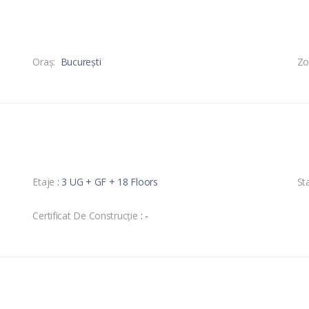
Oraş:
București
Zo
Etaje
: 3 UG + GF + 18 Floors
Sta
Certificat De Construcție
: -