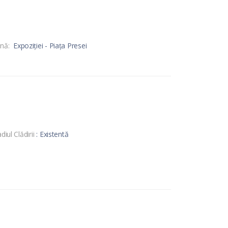
nă:
Expoziției - Piața Presei
diul Clădirii
: Existentă