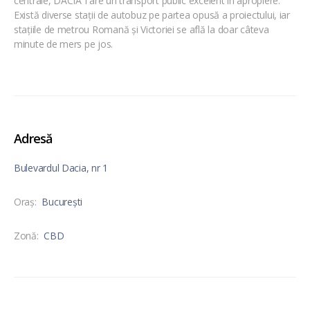
centrale, DACIA I are un transport public excelent în apropiere.
Există diverse stații de autobuz pe partea opusă a proiectului, iar
stațiile de metrou Romană și Victoriei se află la doar câteva
minute de mers pe jos.
Adresă
Bulevardul Dacia, nr 1
Oraş:
București
Zonă:
CBD