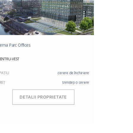
ema Parc Offices
ENTRU-VEST
PAŢIU
cerere de închiriere
REŢ
trimiteți o cerere
DETALII PROPRIETATE