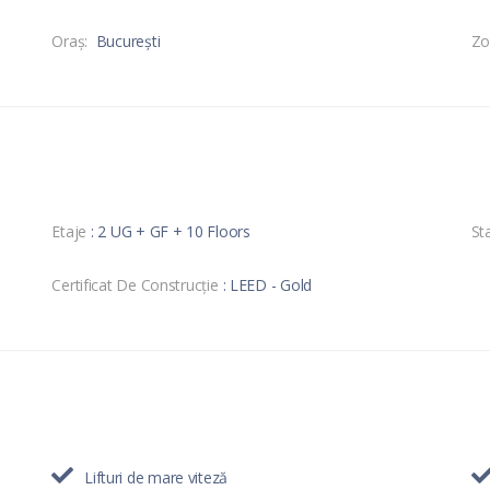
Oraş:
București
Zo
Etaje
: 2 UG + GF + 10 Floors
Sta
Certificat De Construcție
: LEED - Gold
Lifturi de mare viteză