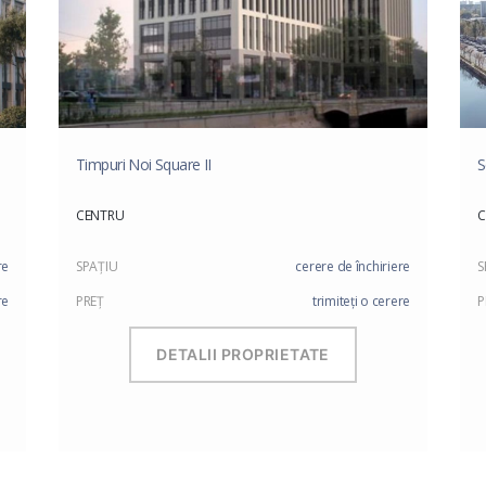
Timpuri Noi Square II
S
CENTRU
C
re
SPAŢIU
cerere de închiriere
S
re
PREŢ
trimiteți o cerere
P
DETALII PROPRIETATE