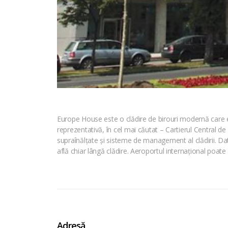
Europe House este o clădire de birouri modernă care em
reprezentativă, în cel mai căutat – Cartierul Central d
supraînălțate și sisteme de management al clădirii. Dato
află chiar lângă clădire. Aeroportul internațional poate
Adresă