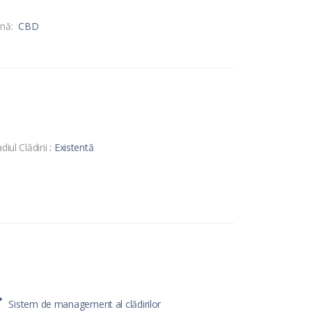
nă:
CBD
diul Clădirii
: Existentă
Sistem de management al clădirilor