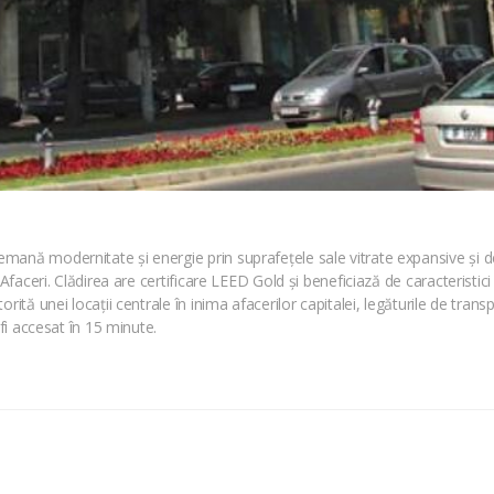
ană modernitate și energie prin suprafețele sale vitrate expansive și de
e Afaceri. Clădirea are certificare LEED Gold și beneficiază de caracterist
rită unei locații centrale în inima afacerilor capitalei, legăturile de tran
 fi accesat în 15 minute.