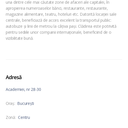
una dintre cele mai căutate zone de afaceri ale capitalei, în
apropierea numeroaselor bănci, restaurante, restaurante,
magazine alimentare, teatru, hoteluri etc. Datorită locației sale
centrale, beneficiază de acces excelent la transportul public:
autobuze și linii de metrou la câțiva pași. Clădirea este potrivită
pentru sediile unor companii internaționale, beneficiind de o
vizibilitate bună.
Adresă
Academiei, nr 28-30
Oraş:
București
Zonă:
Centru