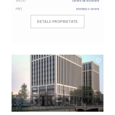
SPAŢIU
cerere de închiriere
PREŢ
trimiteți o cerere
DETALII PROPRIETATE