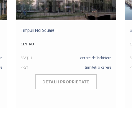
Timpuri Noi Square II
S
CENTRU
C
re
SPAŢIU
cerere de închiriere
S
re
PREŢ
trimiteți o cerere
P
DETALII PROPRIETATE