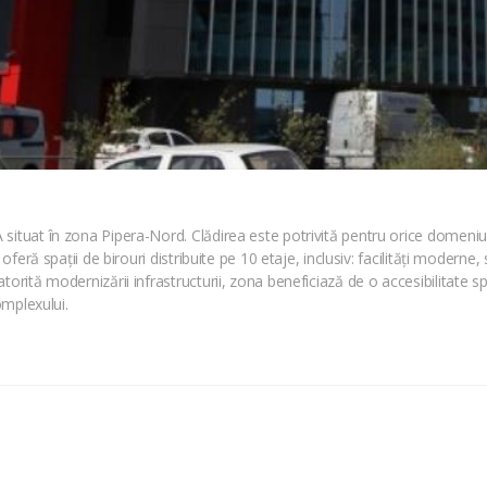
ituat în zona Pipera-Nord. Clădirea este potrivită pentru orice domeniu de 
feră spații de birouri distribuite pe 10 etaje, inclusiv: facilități moderne, se
orită modernizării infrastructurii, zona beneficiază de o accesibilitate sp
omplexului.