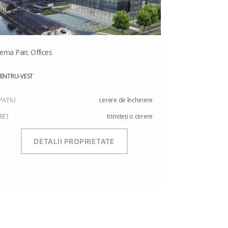
ema Parc Offices
ENTRU-VEST
PAŢIU
cerere de închiriere
REŢ
trimiteți o cerere
DETALII PROPRIETATE