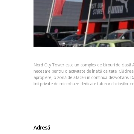
Nord City Tower este un complex de birouri de clasă A s
necesare pentru o activitate de înaltă calitate. Clădirea o
apropiere, o zonă de afaceri în continuă dezvoltare. Dat
linii private de microbuze dedicate tuturor chiriașilor c
Adresă