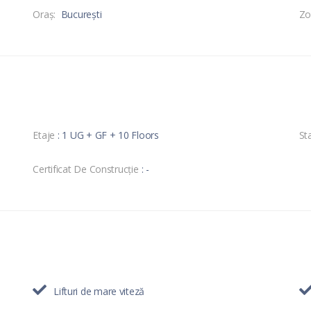
Oraş:
București
Zo
Etaje
: 1 UG + GF + 10 Floors
Sta
Certificat De Construcție
: -
Lifturi de mare viteză