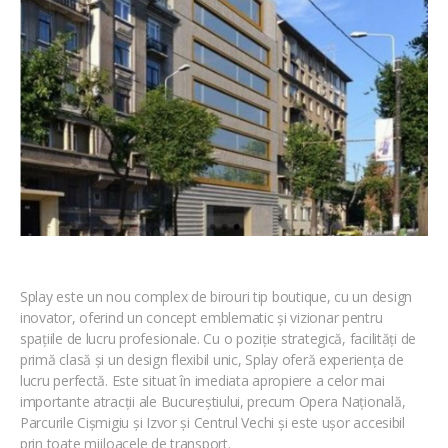
Splay este un nou complex de birouri tip boutique, cu un design
inovator, oferind un concept emblematic și vizionar pentru
spațiile de lucru profesionale. Cu o poziție strategică, facilități de
primă clasă și un design flexibil unic, Splay oferă experiența de
lucru perfectă. Este situat în imediata apropiere a celor mai
importante atracții ale Bucureștiului, precum Opera Națională,
Parcurile Cișmigiu și Izvor și Centrul Vechi și este ușor accesibil
prin toate mijloacele de transport.