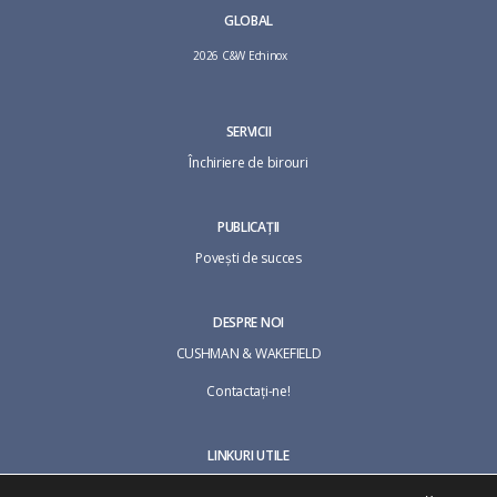
GLOBAL
2026 C&W Echinox
SERVICII
Închiriere de birouri
PUBLICAȚII
Povești de succes
DESPRE NOI
CUSHMAN & WAKEFIELD
Contactaţi-ne!
LINKURI UTILE
Termeni și condiții