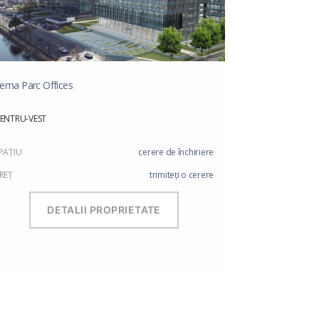
ema Parc Offices
ENTRU-VEST
PAŢIU
cerere de închiriere
REŢ
trimiteți o cerere
DETALII PROPRIETATE