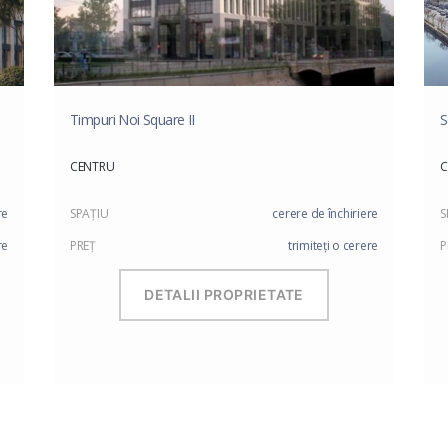
Timpuri Noi Square II
S
CENTRU
C
re
SPAŢIU
cerere de închiriere
S
re
PREŢ
trimiteți o cerere
P
DETALII PROPRIETATE