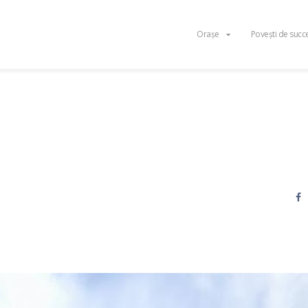
Orașe
Povești de succ