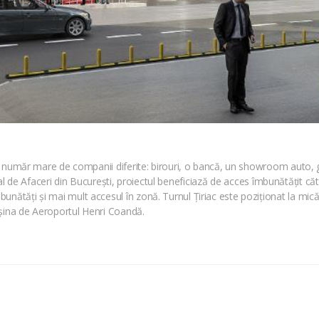
 un număr mare de companii diferite: birouri, o bancă, un showroom auto, g
Central de Afaceri din București, proiectul beneficiază de acces îmbunătățit c
unătăți și mai mult accesul în zonă. Turnul Țiriac este poziționat la mic
așina de Aeroportul Henri Coandă.