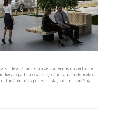
alerii de artă, un centru de conferințe, un centru de
ătre fiecare parte a orașului și către toate mijloacele de
ă distanță de mers pe jos de stația de metrou Piața