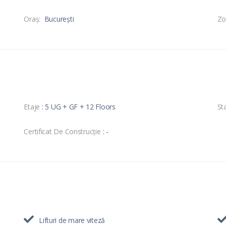
Oraş:
București
Zo
Etaje
: 5 UG + GF + 12 Floors
Sta
Certificat De Construcție
: -
Lifturi de mare viteză