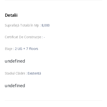
Detalii
Suprafață Totală în Mp
: 8,000
Certificat De Construcție
: -
Etaje
: 2 UG + 7 Floors
undefined
Stadiul Clădirii
: Existentă
undefined