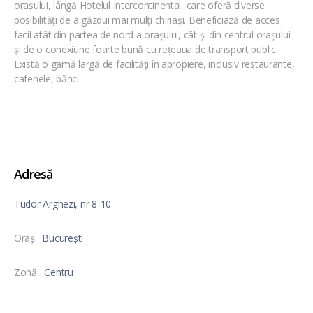
orașului, lângă Hotelul Intercontinental, care oferă diverse
posibilități de a găzdui mai mulți chiriași. Beneficiază de acces
facil atât din partea de nord a orașului, cât și din centrul orașului
și de o conexiune foarte bună cu rețeaua de transport public.
Există o gamă largă de facilități în apropiere, inclusiv restaurante,
cafenele, bănci.
Adresă
Tudor Arghezi, nr 8-10
Oraş:
București
Zonă:
Centru