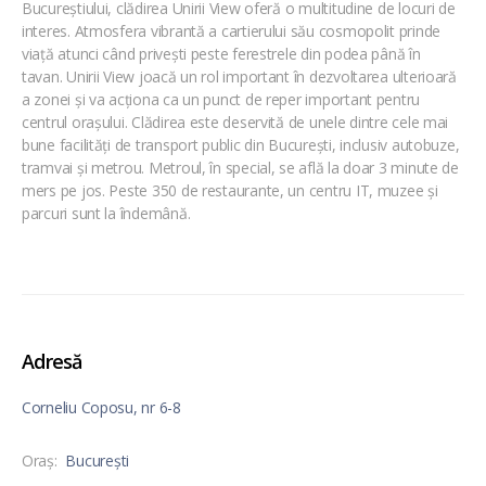
Bucureștiului, clădirea Unirii View oferă o multitudine de locuri de
interes. Atmosfera vibrantă a cartierului său cosmopolit prinde
viață atunci când privești peste ferestrele din podea până în
tavan. Unirii View joacă un rol important în dezvoltarea ulterioară
a zonei și va acționa ca un punct de reper important pentru
centrul orașului. Clădirea este deservită de unele dintre cele mai
bune facilități de transport public din București, inclusiv autobuze,
tramvai și metrou. Metroul, în special, se află la doar 3 minute de
mers pe jos. Peste 350 de restaurante, un centru IT, muzee și
parcuri sunt la îndemână.
Adresă
Corneliu Coposu, nr 6-8
Oraş:
București