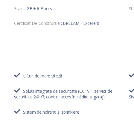
Etaje
: GF + 6 Floors
Sta
Certificat De Construcție
: BREEAM - Excellent
Lifturi de mare viteză
Soluții integrate de securitate (CCTV + servicii de
securitate 24h/7; control acces în clădire și garaj)
Si
Sistem de hidranți și sprinklere