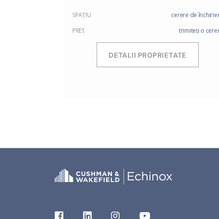
SPAŢIU
cerere de închirie
PREŢ
trimiteți o cere
DETALII PROPRIETATE