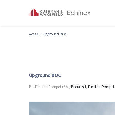
Acasă
Upground BOC
Upground BOC
Bd. Dimitrie Pompeiu 6A ,
București
,
Dimitrie-Pompei