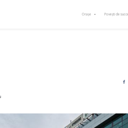
Orașe
Povești de succ
u