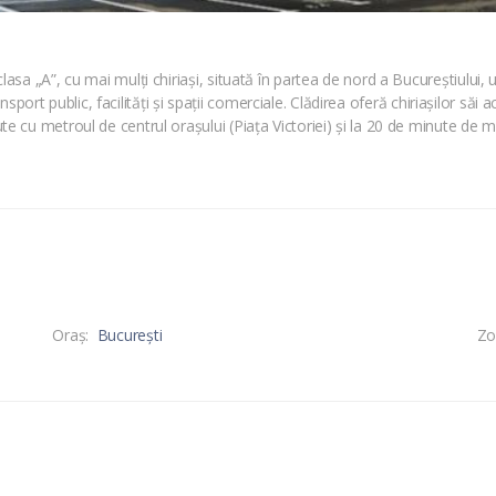
a „A”, cu mai mulți chiriași, situată în partea de nord a Bucureștiului, u
nsport public, facilități și spații comerciale. Clădirea oferă chiriașilor săi 
 cu metroul de centrul orașului (Piața Victoriei) și la 20 de minute de
Oraş:
București
Zo