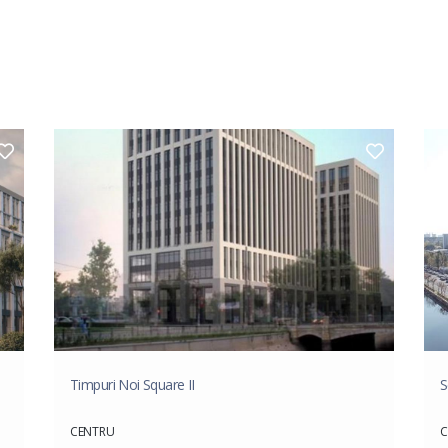
Timpuri Noi Square II
S
CENTRU
C