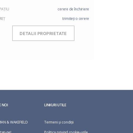
PAŢIU
cerere de închiriere
REŢ
trimiteți o cerere
DETALII PROPRIETATE
E NOI
LINKURI UTILE
AN & WAKEFIELD
Termeni și condiții
taţi-ne!
Politica privind cookie-urile