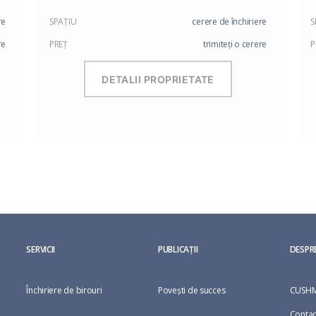
re
SPAŢIU
cerere de închiriere
S
re
PREŢ
trimiteți o cerere
P
DETALII PROPRIETATE
SERVICII
PUBLICAȚII
DESPR
Închiriere de birouri
Povești de succes
CUSHM
Contac