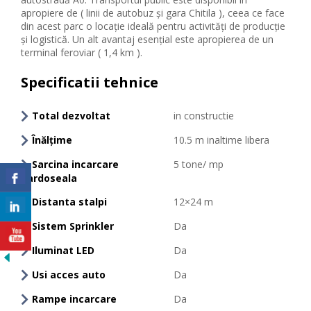
apropiere de ( linii de autobuz și gara Chitila ), ceea ce face
din acest parc o locație ideală pentru activități de producție
și logistică. Un alt avantaj esențial este apropierea de un
terminal feroviar ( 1,4 km ).
Specificatii tehnice
Total dezvoltat
in constructie
Înălțime
10.5 m inaltime libera
Sarcina incarcare
5 tone/ mp
pardoseala
Distanta stalpi
12×24 m
Sistem Sprinkler
Da
Iluminat LED
Da
Usi acces auto
Da
Rampe incarcare
Da