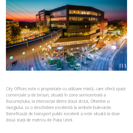
City Offices este o proprietate cu utilizare mixtă, care oferă spații
comerciale și de birouri, situată în zona semicentrală a
Bucureștiului, la intersecția dintre două străzi, Oltenitei și
Giurgiului, cu o deschidere excelentă la ambele bulevarde.
Beneficiază de transport public excelent și este situată la doar
două stații de metrou de Piața Unirii.