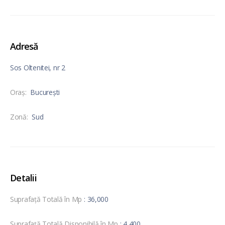
Adresă
Sos Oltenitei, nr 2
Oraş:
București
Zonă:
Sud
Detalii
Suprafață Totală în Mp
: 36,000
Suprafață Totală Disponibilă în Mp
: 4,400