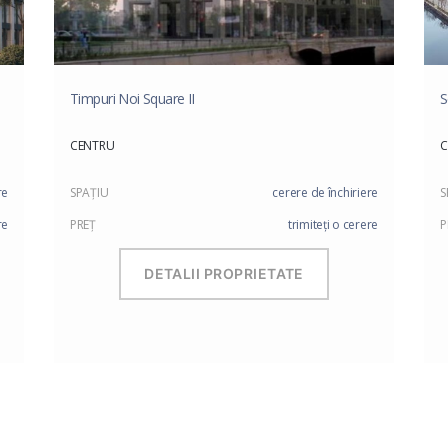
Timpuri Noi Square II
S
CENTRU
C
re
SPAŢIU
cerere de închiriere
S
re
PREŢ
trimiteți o cerere
P
DETALII PROPRIETATE