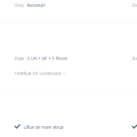
Oraş:
București
Zo
Etaje
: 2 UG + GF + 5 Floors
Sta
Certificat De Construcție
: -
Lifturi de mare viteză