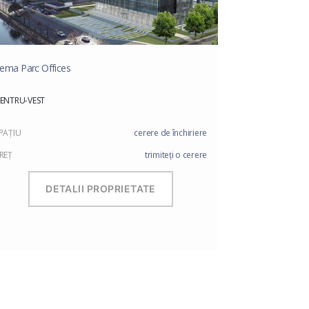
ema Parc Offices
ENTRU-VEST
PAŢIU
cerere de închiriere
REŢ
trimiteți o cerere
DETALII PROPRIETATE