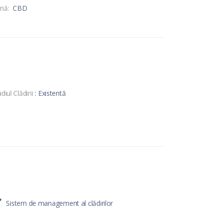
nă:
CBD
diul Clădirii
: Existentă
Sistem de management al clădirilor