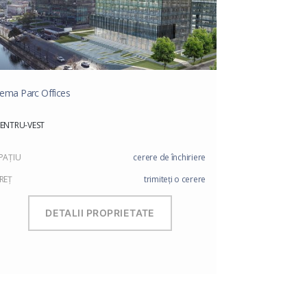
ema Parc Offices
ENTRU-VEST
PAŢIU
cerere de închiriere
REŢ
trimiteți o cerere
DETALII PROPRIETATE