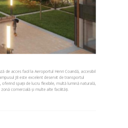
ază de acces facil la Aeroportul Henri Coandă, accesibil
ampusul J8 este excelent deservit de transportul
oferind spații de lucru flexibile, multă lumină naturală,
zonă comercială și multe alte facilități.