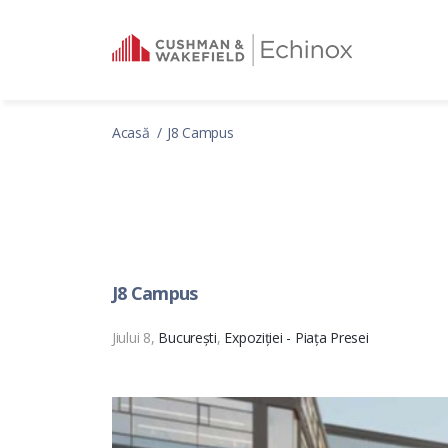
Acasă
J8 Campus
J8 Campus
Jiului 8,
București
,
Expoziției - Piața Presei