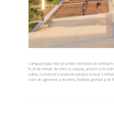
Campusul Jiului este un proiect dezvoltat pe terenul fos
în 20 de minute de mers cu mașina, precum și la centru
public, cu metroul și stația de autobuz la doar 2 minute
zone de agrement și recreere, facilități sportive și de f