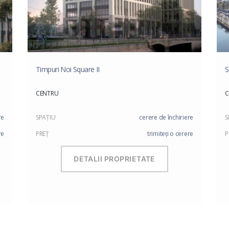
Timpuri Noi Square II
S
CENTRU
C
re
SPAŢIU
cerere de închiriere
S
re
PREŢ
trimiteți o cerere
P
DETALII PROPRIETATE