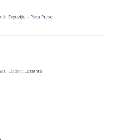
nă:
Expoziției - Piața Presei
diul Clădirii
: Existentă