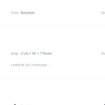
Oraş:
București
Zo
Etaje
: 2 UG + GF + 7 Floors
Sta
Certificat De Construcție
: -