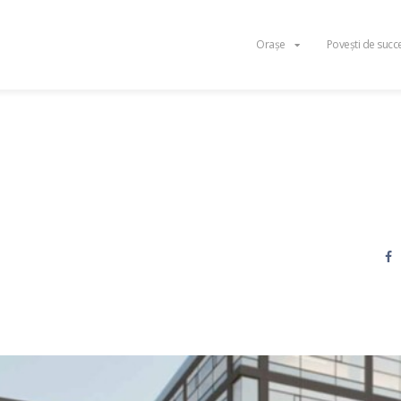
Orașe
Povești de succ