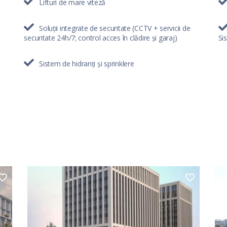
Lifturi de mare viteză
Soluții integrate de securitate (CCTV + servicii de
securitate 24h/7; control acces în clădire și garaj)
Si
Sistem de hidranți și sprinklere