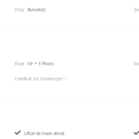
Oraş:
București
Zo
Etaje
: GF + 3 Floors
Sta
Certificat De Construcție
: -
Lifturi de mare viteză