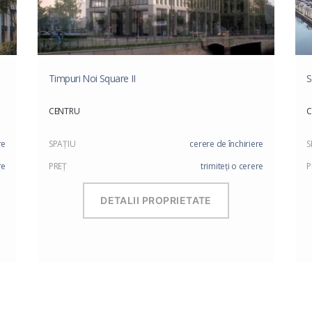
Timpuri Noi Square II
S
CENTRU
C
re
SPAŢIU
cerere de închiriere
S
re
PREŢ
trimiteți o cerere
P
DETALII PROPRIETATE