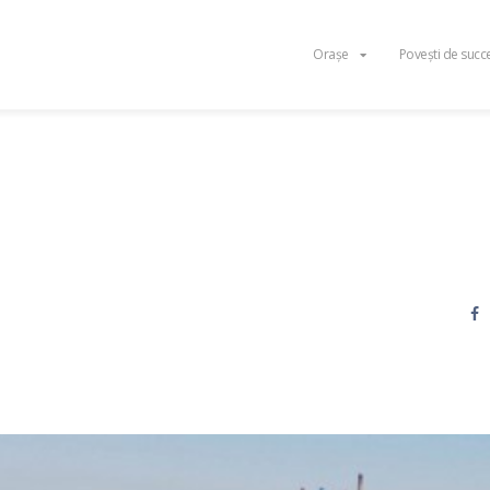
Orașe
Povești de succ