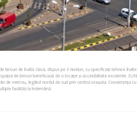
ouri de înaltă clasă, dispus pe 3 niveluri, cu specificații tehnice înalte 
spațiul de birouri beneficiază de o locație și accesibilitate excelente. S
țelei de metrou, legând nordul de sud prin centrul orașului. Coexistența c
tiple facilități la îndemână.