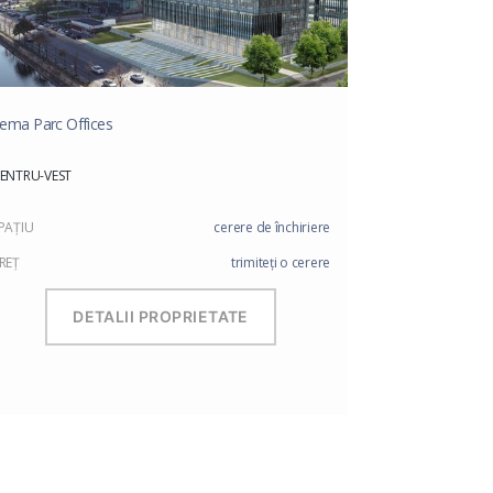
ema Parc Offices
ENTRU-VEST
PAŢIU
cerere de închiriere
REŢ
trimiteți o cerere
DETALII PROPRIETATE